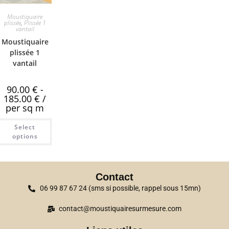
Moustiquaire
plissée
,
Plissée 1
vantail
Moustiquaire
plissée 1
vantail
90.00
€
-
185.00
€
/
per sq m
Select
options
Contact
06 99 87 67 24 (sms si possible, rappel sous 15mn)
contact@moustiquairesurmesure.com