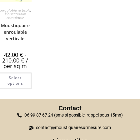
Enroulable verticale
,
Moustiquaire
enroulable
Moustiquaire
enroulable
verticale
42.00
€
-
210.00
€
/
per sq m
Select
options
Contact
06 99 87 67 24 (sms si possible, rappel sous 15mn)
contact@moustiquairesurmesure.com