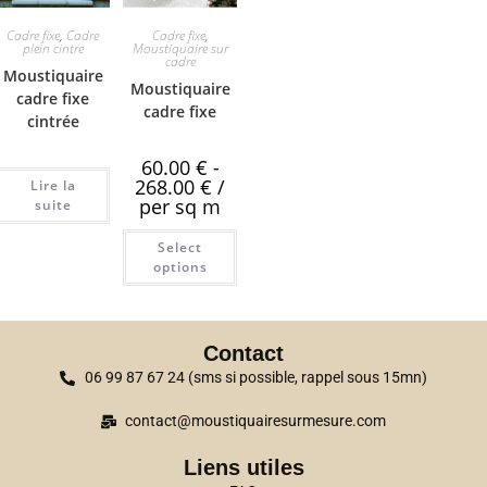
Cadre fixe
,
Cadre
Cadre fixe
,
plein cintre
Moustiquaire sur
cadre
Moustiquaire
Moustiquaire
cadre fixe
cadre fixe
cintrée
60.00
€
-
268.00
€
/
Lire la
per sq m
suite
Select
options
Contact
06 99 87 67 24 (sms si possible, rappel sous 15mn)
contact@moustiquairesurmesure.com
Liens utiles