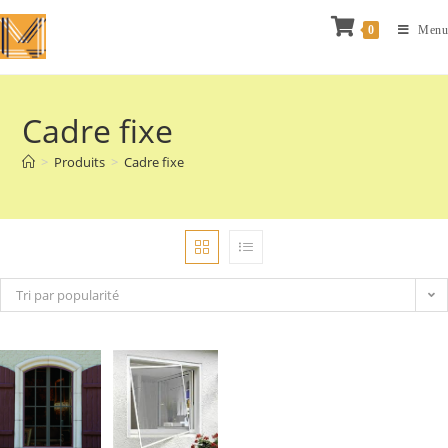
0
Menu
Cadre fixe
>
Produits
>
Cadre fixe
Tri par popularité